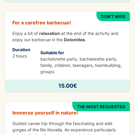
BBQ Grill
DON'T MISS
For a carefree barbecue!
Enjoy a bit of
relaxation
at the end of the activity and
enjoy our barbecue in the
Dolomites
.
Duration
Suitable for
2 hours
bachelorette party, bachelorette party,
family, children, teenagers, teambuilding,
groups
FUN
15.00€
Canoe Rio Novella Gorges
THE MOST REQUESTED
Immerse yourself in nature!
Guided canoe trip through the fascinating and wild
gorges of the Rio Novella. An experience particularly