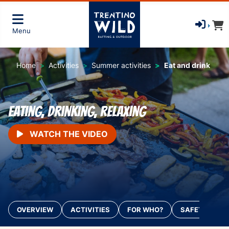
Menu
Home
Activities
Summer activities
Eat and drink
Eating, drinking, relaxing
WATCH THE VIDEO
OVERVIEW
ACTIVITIES
FOR WHO?
SAFETY