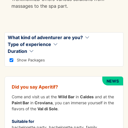
massages to the spa part.
What kind of adventurer are you?
Type of experience
Duration
TO DO IN GROUP
Show Packages
Apetizer
NEWS
Did you say
Aperitif
?
Come and visit us at the
Wild Bar
in
Caldes
and at the
Paint Bar
in
Croviana
, you can immerse yourself in the
flavors of the
Val di Sole
.
Suitable for
bachelorette party, bachelorette party, family,