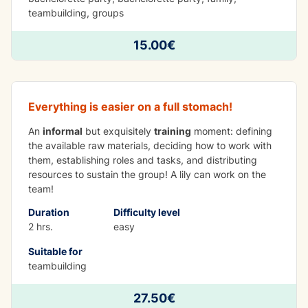
teambuilding, groups
TO DO IN GROUP
15.00€
Cooking Team
Everything is easier on a full stomach!
An
informal
but exquisitely
training
moment: defining
the available raw materials, deciding how to work with
them, establishing roles and tasks, and distributing
resources to sustain the group! A lily can work on the
team!
Duration
Difficulty level
2 hrs.
easy
Suitable for
teambuilding
TO DO IN GROUP
27.50€