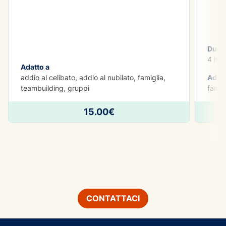
Dura
4 h
Adatto a
addio al celibato, addio al nubilato, famiglia,
Adatt
teambuilding, gruppi
famig
15.00€
CONTATTACI