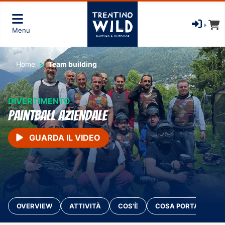
Menu
Home
Team building
DIVERTIMENTO
paintball aziendale
GUARDA IL VIDEO
OVERVIEW
ATTIVITÀ
COS'È
COSA PORTARE