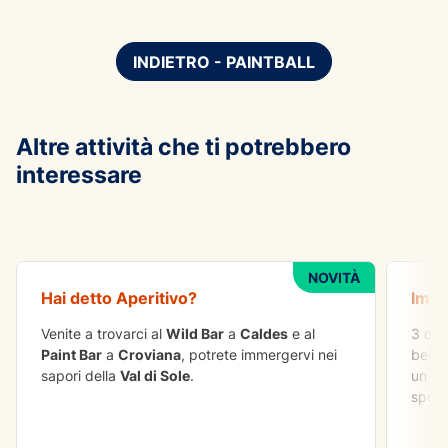
INDIETRO - PAINTBALL
Altre attività che ti potrebbero
interessare
DA FARE IN GRUPPO
AVVE
Aperitivo - 15€
Arram
NOVITÀ
Hai detto
Aperitivo
?
Impa
Venite a trovarci al
Wild Bar
a
Caldes
e al
3 ore
Paint Bar
a
Croviana
, potrete immergervi nei
belli
sapori della
Val di Sole
.
un lu
sport