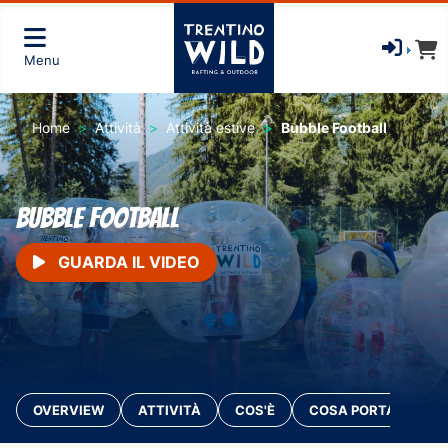
Menu
Home
Attività
Attività estive
Bubble Football
Bubble football
GUARDA IL VIDEO
OVERVIEW
ATTIVITÀ
COS'È
COSA PORTARE