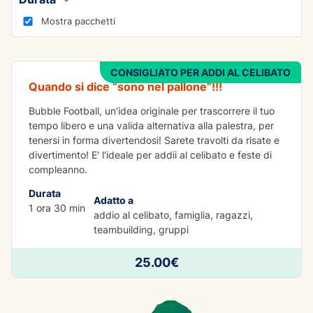
DIVERTIMENTO
Mostra pacchetti
Bubble Football
CONSIGLIATO PER ADDI AL CELIBATO
Quando si dice “sono nel pallone”!!!
Bubble Football, un’idea originale per trascorrere il tuo
tempo libero e una valida alternativa alla palestra, per
tenersi in forma divertendosi! Sarete travolti da risate e
divertimento! E' l'ideale per addii al celibato e feste di
compleanno.
Durata
Adatto a
1 ora 30 min
addio al celibato, famiglia, ragazzi,
teambuilding, gruppi
25.00€