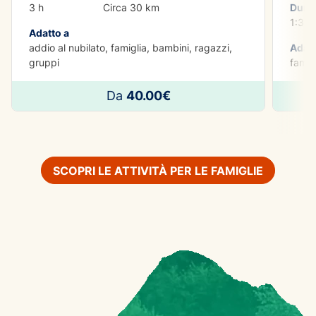
3 h
Circa 30 km
Dura
1:30 
Adatto a
addio al nubilato, famiglia, bambini, ragazzi,
Adatt
gruppi
famig
Da
40.00€
SCOPRI LE ATTIVITÀ PER LE FAMIGLIE