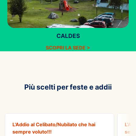
CALDES
SCOPRI LA SEDE >
Più scelti per feste e addii
AVVENTURA
AVVE
Die Hard
Una
L'Addio al Celibato/Nubilato che hai
L'Ad
sempre voluto!!!
semp