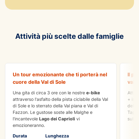
Attività più scelte dalle famiglie
DIVERTIMENTO
E-BIKE Tour Lago dei
IMPAR
Caprioli
Mtb
Un tour emozionante che ti porterà nel
Il p
cuore della Val di Sole
vall
Una gita di circa 3 ore con le nostre
e-bike
Attivi
attraverso l'asfalto della pista ciclabile della Val
+ istr
di Sole e lo sterrato della Val piana e Val di
della
Fazzon. Le gustose soste alle Malghe e
Tappe
l'incantevole
Lago dei Caprioli
vi
sulla 
emozioneranno.
Durata
Lunghezza