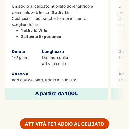
Un addio al celibato/nubilato adrenalinico e
Un ad
personalizzabile con
3 attività
.
perso
Costruisci il tuo pacchetto a piacimento
Costr
scegliendo tra:
scegl
1 attività Wild
2 attività Experience
Durata
Lunghezza
Dura
1-2 giorni
Dipende dalle
1-2 gi
attività scelte
Adatto a
Adatt
addio al celibato, addio al nubilato
addio
A partire da 100€
ATTIVITÀ PER ADDIO AL CELIBATO