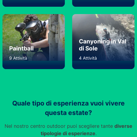
Canyoning in Val
Paintball
di Sole
9 Attività
4 Attività
Quale tipo di esperienza vuoi vivere
questa estate?
Nel nostro centro outdoor puoi scegliere tante
diverse
tipologie di esperienze
.