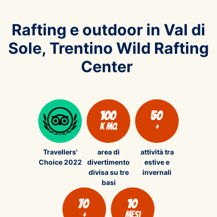
Rafting e outdoor in Val di
Sole, Trentino Wild Rafting
Center
100
50
k mq
+
Travellers'
area di
attività tra
Choice 2022
divertimento
estive e
divisa su tre
invernali
basi
70
10
+
mesi