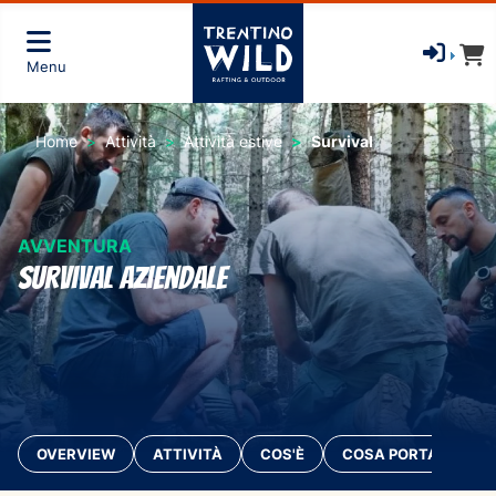
Menu
Home
Attività
Attività estive
Survival
AVVENTURA
survival aziendale
OVERVIEW
ATTIVITÀ
COS'È
COSA PORTARE