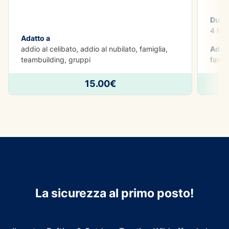
Dura
4 h
Adatto a
addio al celibato, addio al nubilato, famiglia,
Adatt
teambuilding, gruppi
famig
15.00€
La sicurezza al primo posto!