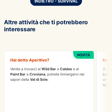
INDIETRO - SURVIVAL
Altre attività che ti potrebbero
interessare
DA FARE IN GRUPPO
AVVE
Aperitivo - 15€
Arram
NOVITÀ
Hai detto
Aperitivo
?
Impa
Venite a trovarci al
Wild Bar
a
Caldes
e al
3 ore
Paint Bar
a
Croviana
, potrete immergervi nei
belli
sapori della
Val di Sole
.
un lu
sport