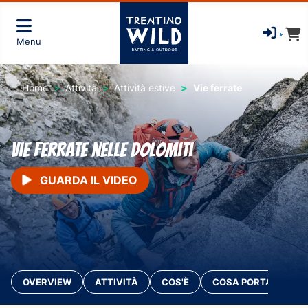
Menu
Home
Attività
Attività estive
Vie ferrate
Vie Ferrate nelle Dolomiti
GUARDA IL VIDEO
OVERVIEW
ATTIVITÀ
COS'È
COSA PORTARE