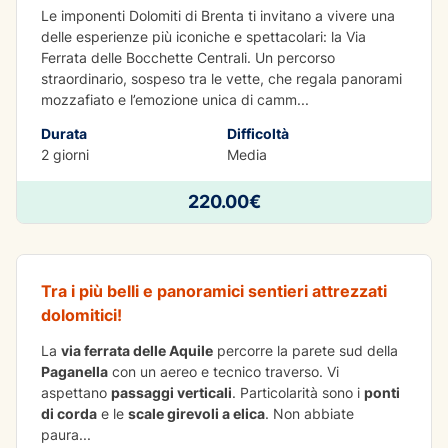
Le imponenti Dolomiti di Brenta ti invitano a vivere una
delle esperienze più iconiche e spettacolari: la Via
Ferrata delle Bocchette Centrali. Un percorso
straordinario, sospeso tra le vette, che regala panorami
mozzafiato e l’emozione unica di camm
...
Durata
Difficoltà
2 giorni
Media
AVVENTURA
220.00€
Via Ferrata delle Aquile
Tra i più belli e panoramici sentieri attrezzati
dolomitici!
La
via ferrata delle Aquile
percorre la parete sud della
Paganella
con un aereo e tecnico traverso. Vi
aspettano
passaggi verticali
. Particolarità sono i
ponti
di corda
e le
scale girevoli a elica
. Non abbiate
paura
...