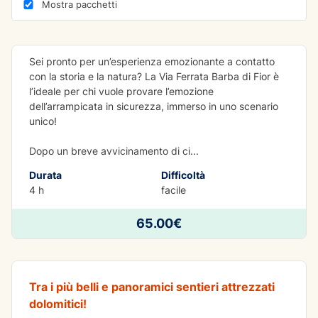
AVVENTURA
Mostra pacchetti
Via Ferrata Barbadifior
Sei pronto per un’esperienza emozionante a contatto
con la storia e la natura? La Via Ferrata Barba di Fior è
l’ideale per chi vuole provare l’emozione
dell’arrampicata in sicurezza, immerso in uno scenario
unico!
Dopo un breve avvicinamento di ci
...
Durata
Difficoltà
4 h
facile
AVVENTURA
65.00€
Via ferrata Bocchette Centrali
Tra i più belli e panoramici sentieri attrezzati
dolomitici!