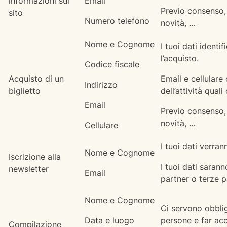
informazioni sul
Email
Previo consenso, 
sito
Numero telefono
novità, …
Nome e Cognome
I tuoi dati ident
l’acquisto.
Codice fiscale
Acquisto di un
Email e cellulare
Indirizzo
biglietto
dell’attività quali
Email
Previo consenso, 
novità, …
Cellulare
I tuoi dati verra
Nome e Cognome
Iscrizione alla
I tuoi dati saran
newsletter
Email
partner o terze pa
Nome e Cognome
Ci servono obblig
Data e luogo
persone e far acce
Compilazione