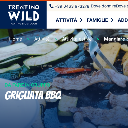
Dove dormire
Dove s
+39 0463 973278
ATTIVITÀ
FAMIGLIE
ADD
Home
Attività
Attività estive
Mangiare b
DA FARE IN GRUPPO
Grigliata BBQ