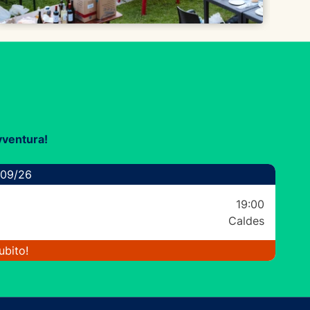
avventura!
09/26
19:00
Caldes
ubito!