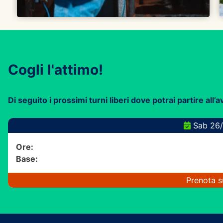
Cogli l'attimo!
Di seguito i prossimi turni liberi dove potrai partire all’
Sab 26/
Ore:
Base:
Prenota s