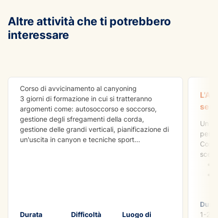
Altre attività che ti potrebbero
interessare
AVVE
Corso Avvicinamento al Canyon
Die H
Corso di avvicinamento al canyoning
L'Ad
3 giorni di formazione in cui si tratteranno
semp
argomenti come: autosoccorso e soccorso,
gestione degli sfregamenti della corda,
Un ad
gestione delle grandi verticali, pianificazione di
perso
un'uscita in canyon e tecniche sport
...
Costr
scegl
Dura
Durata
Difficoltà
Luogo di
1-2 gi