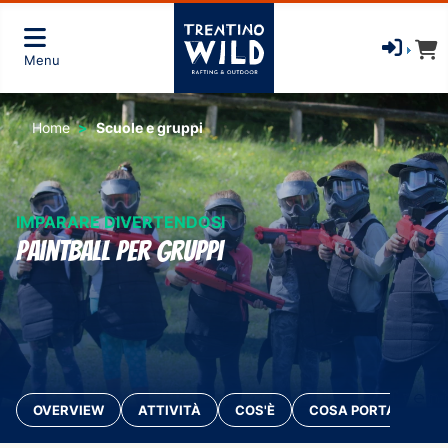
Menu
Home
Scuole e gruppi
IMPARARE DIVERTENDOSI
Paintball per Gruppi
OVERVIEW
ATTIVITÀ
COS'È
COSA PORTARE