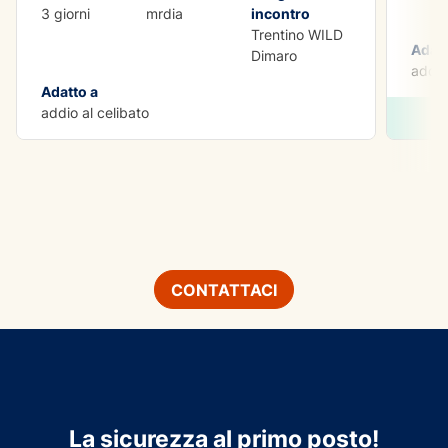
3 giorni
mrdia
incontro
Trentino WILD
Adatt
Dimaro
addio
Adatto a
addio al celibato
CONTATTACI
La sicurezza al primo posto!