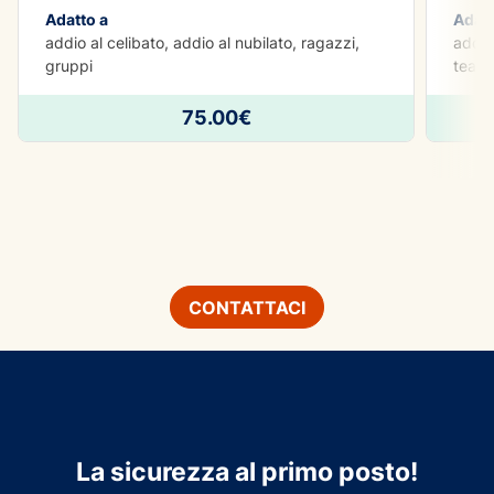
Adatto a
Adatt
addio al celibato, addio al nubilato, ragazzi,
addio 
gruppi
teamb
75.00€
CONTATTACI
La sicurezza al primo posto!