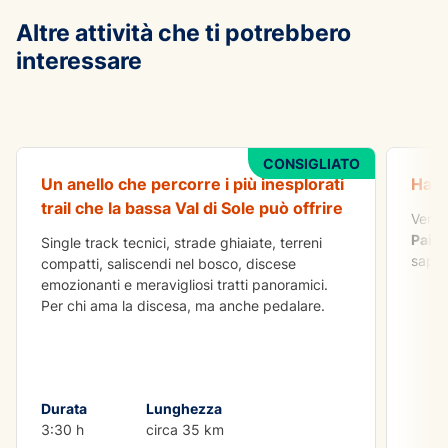
Altre attività che ti potrebbero
interessare
AVVENTURA
DA FA
All Mountain Tour Val di Sole
Aperi
CONSIGLIATO
Un anello che percorre i più inesplorati
Hai 
trail che la bassa Val di Sole può offrire
Venit
Paint
Single track tecnici, strade ghiaiate, terreni
sapor
compatti, saliscendi nel bosco, discese
emozionanti e meravigliosi tratti panoramici.
Per chi ama la discesa, ma anche pedalare.
Durata
Lunghezza
3:30 h
circa 35 km