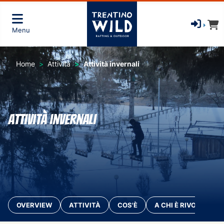
Menu
Home
Attività
Attività invernali
Attività invernali
OVERVIEW
ATTIVITÀ
COS'È
A CHI È RIVOLTO?