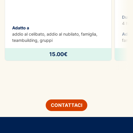
Dura
4 h
Adatto a
addio al celibato, addio al nubilato, famiglia,
Adatt
teambuilding, gruppi
famig
15.00€
CONTATTACI