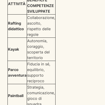
ATTIVITÀ
COMPETENZE
SVILUPPATE
Collaborazione,
Rafting
ascolto,
didattico
rispetto delle
regole
Autonomia,
coraggio,
Kayak
scoperta del
territorio
Fiducia in sé,
Parco
equilibrio,
avventura
supporto
reciproco
Strategia,
comunicazione,
Paintball
gioco di
squadra