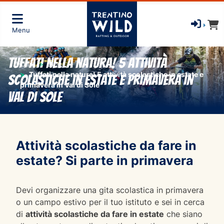
Menu
Tuffati nella natura! 5 attività
Home
Blog
Tuffati nella natura! 5 attività scolastiche in estate e
scolastiche in estate e primavera in
primavera in Val di Sole
Val di Sole
Attività scolastiche da fare in
estate? Si parte in primavera
Devi organizzare una gita scolastica in primavera
o un campo estivo per il tuo istituto e sei in cerca
di
attività scolastiche da fare in estate
che siano