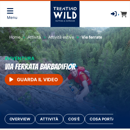
Menu
Home
Attività
Attività estive
Vie ferrate
AVVENTURA
Via Ferrata Barbadifior
GUARDA IL VIDEO
OVERVIEW
ATTIVITÀ
COS'È
COSA PORTARE