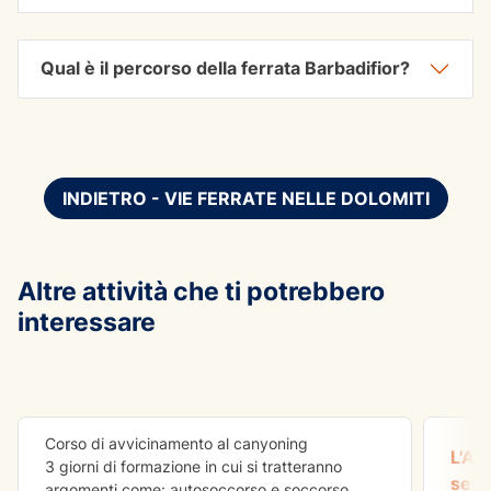
Qual è il percorso della ferrata Barbadifior?
INDIETRO - VIE FERRATE NELLE DOLOMITI
Altre attività che ti potrebbero
interessare
AVVE
Corso Avvicinamento al Canyon
Die H
Corso di avvicinamento al canyoning
L'Ad
3 giorni di formazione in cui si tratteranno
semp
argomenti come: autosoccorso e soccorso,