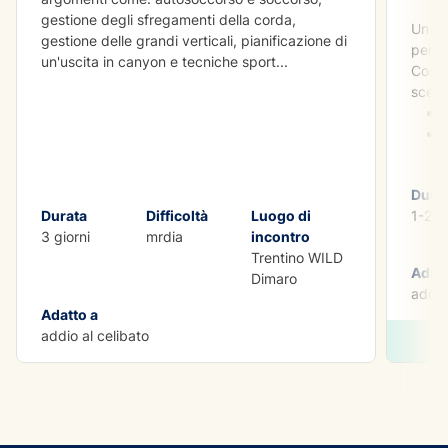
gestione degli sfregamenti della corda,
Un ad
gestione delle grandi verticali, pianificazione di
perso
un'uscita in canyon e tecniche sport
...
Costr
scegl
Dura
Durata
Difficoltà
Luogo di
1-2 gi
3 giorni
mrdia
incontro
Trentino WILD
Adatt
Dimaro
addio
Adatto a
addio al celibato