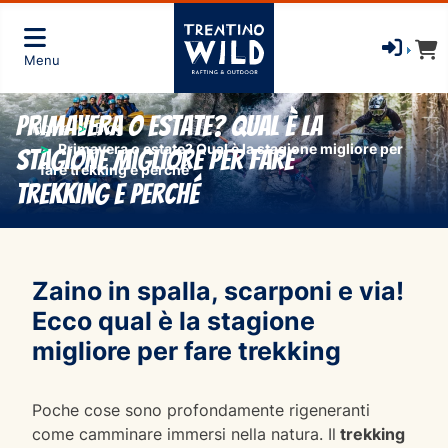
Menu
Primavera o estate? Qual è la
Home
Blog
Primavera o estate? Qual è la stagione migliore per
stagione migliore per fare
fare trekking e perché
trekking e perché
Zaino in spalla, scarponi e via!
Ecco qual è la stagione
migliore per fare trekking
Poche cose sono profondamente rigeneranti
come camminare immersi nella natura. Il
trekking