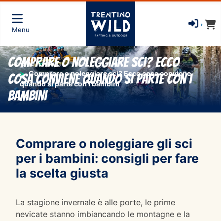
Menu
Comprare o noleggiare sci? Ecco
Home
Blog
Comprare o noleggiare sci? Ecco cosa conviene
cosa conviene quando si parte con i
quando si parte con i bambini
bambini
Comprare o noleggiare gli sci
per i bambini: consigli per fare
la scelta giusta
La stagione invernale è alle porte, le prime
nevicate stanno imbiancando le montagne e la