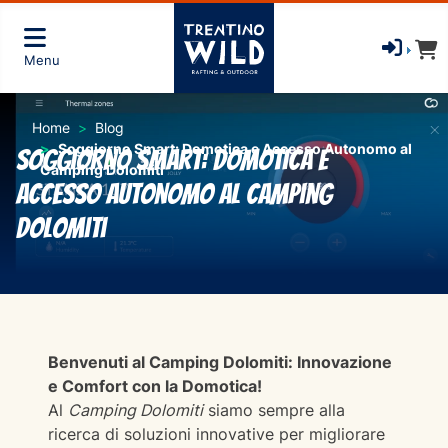
Menu
Home
Blog
Soggiorno Smart: Domotica e Accesso Autonomo al
Soggiorno Smart: Domotica e
Camping Dolomiti
Accesso Autonomo al Camping
Dolomiti
Benvenuti al Camping Dolomiti: Innovazione
e Comfort con la Domotica!
Al
Camping Dolomiti
siamo sempre alla
ricerca di soluzioni innovative per migliorare