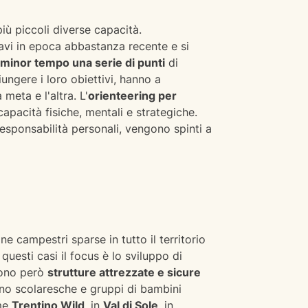
iù piccoli diverse capacità.
navi in epoca abbastanza recente e si
minor tempo una serie di punti
di
iungere i loro obiettivi, hanno a
meta e l'altra. L'
orienteering per
capacità fisiche, mentali e strategiche.
esponsabilità personali, vengono spinti a
one campestri sparse in tutto il territorio
 questi casi il focus è lo sviluppo di
stono però
strutture attrezzate e sicure
anno scolaresche e gruppi di bambini
me
Trentino Wild
, in
Val di Sole
, in