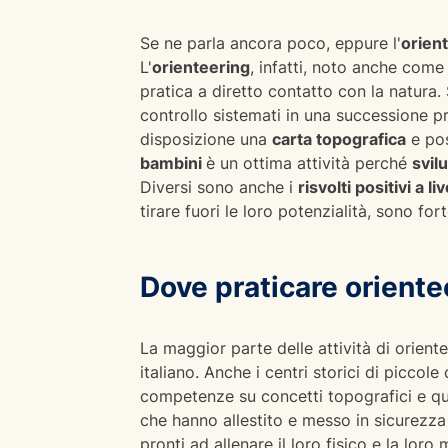
Se ne parla ancora poco, eppure l'
orien
L'
orienteering
, infatti, noto anche com
pratica a diretto contatto con la natura
controllo sistemati in una successione pre
disposizione una
carta topografica
e pos
bambini
è un ottima attività perché
svil
Diversi sono anche i
risvolti positivi a li
tirare fuori le loro potenzialità, sono f
Dove praticare orientee
La maggior parte delle attività di orient
italiano. Anche i centri storici di piccole
competenze su concetti topografici e qui
che hanno allestito e messo in sicurezza 
pronti ad allenare il loro fisico e la lor