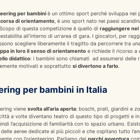
teering per bambini
è un ottimo sport perché sviluppa nei p
e
corsa di orientamento
, è uno sport nato nei paesi scandi
. Scopo di questa competizione è quello di
raggiungere nel 
stabilita all'interno di un'area di gara. I giocatori, per ragg
sono scegliere liberamente il tragitto da percorrere tra una 
uppa in loro il senso di orientamento
e richiede il ricorso a 
vello didattico
: i bambini sono chiamati ad assumersi delle r
ortemente motivati e soprattutto
si divertono a farlo
.
ring per bambini in Italia
eering viene
svolta all’aria aperta
: boschi, prati, giardini e z
 città a volte diventano teatro di questo tipo di progetti e in
ndi l’acquisizione di familiarità con lo spazio urbano. Esi
delle aeree dedicate ai più piccoli e che ospitano tutto l’
o mente con l’orienteering. Parliamo dei
parchi avventura
co