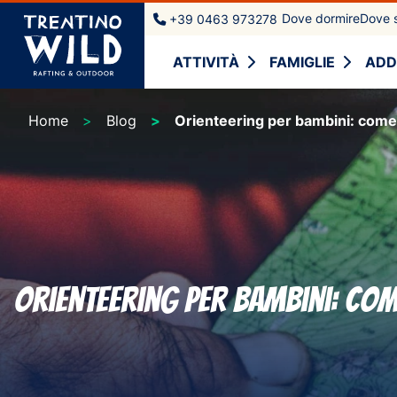
Dove dormire
Dove s
+39 0463 973278
ATTIVITÀ
FAMIGLIE
ADD
Home
Blog
Orienteering per bambini: come 
Orienteering per bambini: com