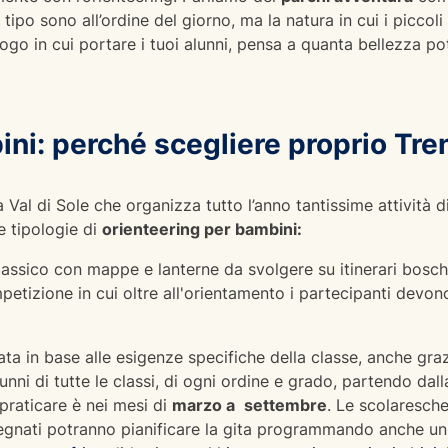
 tipo sono all’ordine del giorno, ma la natura in cui i picc
uogo in cui portare i tuoi alunni, pensa a quanta bellezza p
ni: perché scegliere proprio Tre
a Val di Sole che organizza tutto l’anno tantissime attività 
e tipologie di
orienteering per bambini:
ssico con mappe e lanterne da svolgere su itinerari boschiv
tizione in cui oltre all'orientamento i partecipanti devono 
rata in base alle esigenze specifiche della classe, anche gra
lunni di tutte le classi, di ogni ordine e grado, partendo dal
 praticare è nei mesi di
marzo a
settembre
. Le scolaresche
nsegnati potranno pianificare la gita programmando anche u