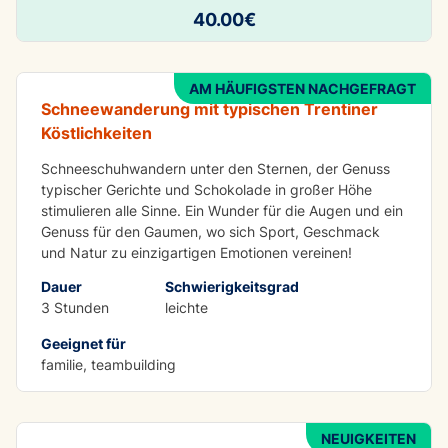
Schneeschuhwanderung + Abendessen
40.00€
(optional)
AM HÄUFIGSTEN NACHGEFRAGT
Schneewanderung mit typischen Trentiner
Köstlichkeiten
Schneeschuhwandern unter den Sternen, der Genuss
typischer Gerichte und Schokolade in großer Höhe
stimulieren alle Sinne. Ein Wunder für die Augen und ein
Genuss für den Gaumen, wo sich Sport, Geschmack
und Natur zu einzigartigen Emotionen vereinen!
Dauer
Schwierigkeitsgrad
3 Stunden
leichte
SPASS
Geeignet für
Schneeschuhwanderung auf dem Monte
familie, teambuilding
Spinale - Malga Fevri
NEUIGKEITEN