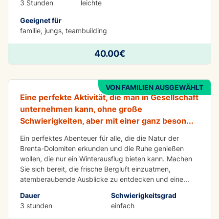
3 Stunden
leichte
Geeignet für
familie, jungs, teambuilding
SPASS
Schneeschuhwandern in den Dolomiten 1/2
40.00€
Tag
VON FAMILIEN AUSGEWÄHLT
Eine perfekte Aktivität, die man in Gesellschaft
unternehmen kann, ohne große
Schwierigkeiten, aber mit einer ganz beson
...
Ein perfektes Abenteuer für alle, die die Natur der
Brenta-Dolomiten erkunden und die Ruhe genießen
wollen, die nur ein Winterausflug bieten kann. Machen
Sie sich bereit, die frische Bergluft einzuatmen,
atemberaubende Ausblicke zu entdecken und eine
...
Dauer
Schwierigkeitsgrad
SPASS
3 stunden
einfach
Madonna di Campiglio