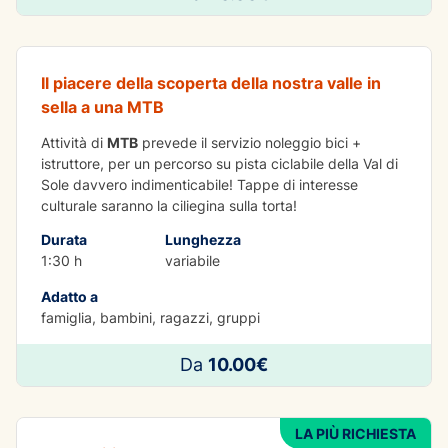
Mtb Non Solo Ciclabile
Il piacere della scoperta della nostra valle in
sella a una MTB
Attività di
MTB
prevede il servizio noleggio bici +
istruttore, per un percorso su pista ciclabile della Val di
Sole davvero indimenticabile! Tappe di interesse
culturale saranno la ciliegina sulla torta!
Durata
Lunghezza
1:30 h
variabile
Adatto a
famiglia, bambini, ragazzi, gruppi
DIVERTIMENTO
Da
10.00€
Kayak nei Canyon del Novella
LA PIÙ RICHIESTA