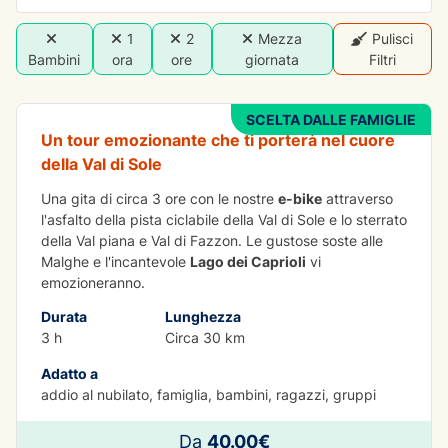
1
2
Mezza
Pulisci
DIVERTIMENTO
Bambini
ora
ore
giornata
Filtri
E-BIKE Tour Lago dei Caprioli
SCELTA DALLE FAMIGLIE
Un tour emozionante che ti porterà nel cuore
della Val di Sole
Una gita di circa 3 ore con le nostre
e-bike
attraverso
l'asfalto della pista ciclabile della Val di Sole e lo sterrato
della Val piana e Val di Fazzon. Le gustose soste alle
Malghe e l'incantevole
Lago dei Caprioli
vi
emozioneranno.
Durata
Lunghezza
3 h
Circa 30 km
Adatto a
addio al nubilato, famiglia, bambini, ragazzi, gruppi
IMPARARE DIVERTENDOSI
Da
40.00€