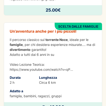
DIVERTIMENTO
25.00€
Rafting Family
SCELTA DALLE FAMIGLIE
Un'avventura anche per i più piccoli!
Il percorso classico sul
torrente Noce
, ideale per le
famiglie
, per chi desidera esperienze misurate.... ma di
divertimento
garantito!
Adatto a tutti dai 6 anni in su
Video Lezione Teorica:
https://www.youtube.com/watch?v=qP
...
Durata
Lunghezza
2 h
Circa 6 km
Adatto a
famiglia, bambini, ragazzi, gruppi