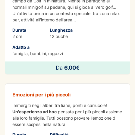
campo da Golf in miniatura. Niente in paragone ai
normali minigolf su pedane, qui si gioca al vero golf...
Un'attività unica in un contesto speciale, tra zona relax
bar, attività all'interno dell'area
...
Durata
Lunghezza
2 ore
12 buche
Adatto a
famiglia, bambini, ragazzi
IMPARARE DIVERTENDOSI
Da
6.00€
Parco avventura 1h
Emozioni per i più piccoli
Immergiti negli alberi tra liane, ponti e carrucole!
Un'esperienza ad hoc
pensata per i più piccoli assieme
alle loro famiglie. Tutti possono provare l'emozione di
essere sospesi nella natura.
Durata
Difficoltà