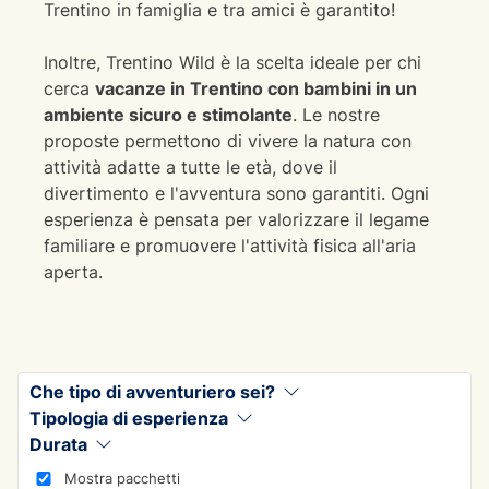
Trentino in famiglia e tra amici è garantito!
Inoltre, Trentino Wild è la scelta ideale per chi
cerca
vacanze in Trentino con bambini in un
ambiente sicuro e stimolante
. Le nostre
proposte permettono di vivere la natura con
attività adatte a tutte le età, dove il
divertimento e l'avventura sono garantiti. Ogni
esperienza è pensata per valorizzare il legame
familiare e promuovere l'attività fisica all'aria
aperta.
Che tipo di avventuriero sei?
Tipologia di esperienza
Durata
Mostra pacchetti