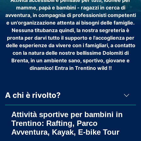
Attività
accessibili e pensate per tutti
, idonee per
mamme, papà e bambini - ragazzi in cerca di
avventura, in compagnia di
professionisti competenti
e un'
organizzazione attenta ai bisogni delle famiglie
.
Nessuna titubanza quindi, la nostra segreteria è
pronta per darvi tutto il supporto e l'accoglienza per
delle
esperienze da vivere con i famigliari
, a contatto
con la natura delle nostre bellissime Dolomiti di
Brenta, in un ambiente sano, sportivo, giovane e
dinamico!
Entra in Trentino wild
!!
A chi è rivolto?
Attività sportive per bambini in
Trentino: Rafting, Parco
Avventura, Kayak, E-bike Tour