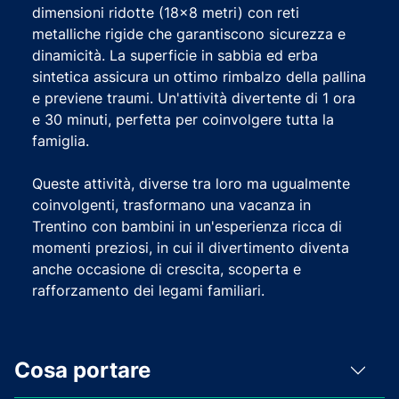
dimensioni ridotte (18x8 metri) con reti
metalliche rigide che garantiscono sicurezza e
dinamicità. La superficie in sabbia ed erba
sintetica assicura un ottimo rimbalzo della pallina
e previene traumi. Un'attività divertente di 1 ora
e 30 minuti, perfetta per coinvolgere tutta la
famiglia.
Queste attività, diverse tra loro ma ugualmente
coinvolgenti, trasformano una vacanza in
Trentino con bambini in un'esperienza ricca di
momenti preziosi, in cui il divertimento diventa
anche occasione di crescita, scoperta e
rafforzamento dei legami familiari.
Cosa portare