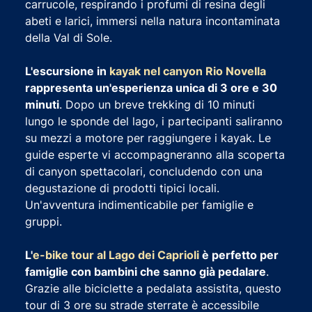
carrucole, respirando i profumi di resina degli
abeti e larici, immersi nella natura incontaminata
della Val di Sole.
L'escursione in
kayak nel canyon Rio Novella
rappresenta un'esperienza unica di 3 ore e 30
minuti
. Dopo un breve trekking di 10 minuti
lungo le sponde del lago, i partecipanti saliranno
su mezzi a motore per raggiungere i kayak. Le
guide esperte vi accompagneranno alla scoperta
di canyon spettacolari, concludendo con una
degustazione di prodotti tipici locali.
Un'avventura indimenticabile per famiglie e
gruppi.
L'
e-bike tour al Lago dei Caprioli
è perfetto per
famiglie con bambini che sanno già pedalare
.
Grazie alle biciclette a pedalata assistita, questo
tour di 3 ore su strade sterrate è accessibile