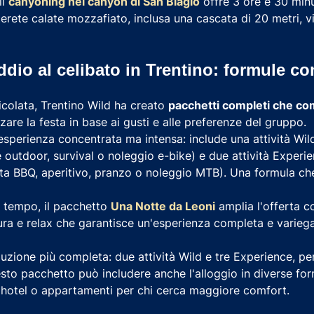
il
canyoning nel canyon di San Biagio
offre 3 ore e 30 min
terete calate mozzafiato, inclusa una cascata di 20 metri, 
addio al celibato in Trentino: formule c
icolata, Trentino Wild ha creato
pacchetti completi che com
are la festa in base ai gusti e alle preferenze del gruppo.
esperienza concentrata ma intensa: include una attività Wild
outdoor, survival o noleggio e-bike) e due attività Experie
liata BBQ, aperitivo, pranzo o noleggio MTB). Una formula c
i tempo, il pacchetto
Una Notte da Leoni
amplia l'offerta c
ra e relax che garantisce un'esperienza completa e variega
uzione più completa: due attività Wild e tre Experience, per
sto pacchetto può includere anche l'alloggio in diverse for
n hotel o appartamenti per chi cerca maggiore comfort.