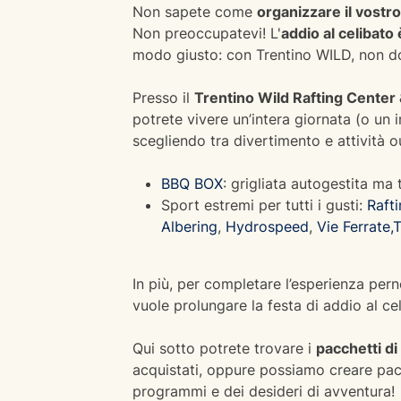
Non sapete come
organizzare il vostro
Non preoccupatevi! L'
addio al celibato
modo giusto: con Trentino WILD, non d
Presso il
Trentino Wild Rafting Center
potrete vivere un’intera giornata (o un 
scegliendo tra divertimento e attività 
BBQ BOX
: grigliata autogestita ma
Sport estremi per tutti i gusti:
Raft
Albering
,
Hydrospeed
,
Vie Ferrate
,
T
In più, per completare l’esperienza per
vuole prolungare la festa di addio al ce
Qui sotto potrete trovare i
pacchetti di 
acquistati, oppure possiamo creare pacc
programmi e dei desideri di avventura!