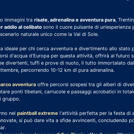
 lo immagini tra
risate, adrenalina e avventura pura
, Trenti
er addio al celibato
sono il cuore pulsante di un’esperienza p
scenario naturale unico come la Val di Sole.
 ideale per chi cerca avventura e divertimento allo stato 
orsi d'acqua d'Europa per questa attività, offrirà al futuro
ee divertenti, tuffi e prove di nuoto, il tutto immortalato da
ettembre, percorrendo 10-12 km di pura adrenalina.
parco avventura
offre percorsi sospesi tra gli alberi di dive
ontare ponti tibetani, carrucole e passaggi acrobatici in total
i gruppo.
anno nel
paintball extreme
l'attività perfetta per la festa di
novate, si può dare vita a sfide avvincenti, concludendo 
ar.