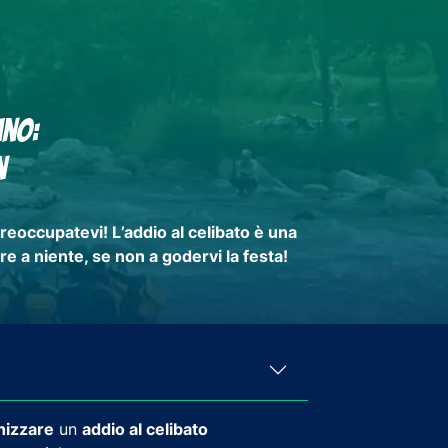
ino:
n
preoccupatevi! L
’addio al celibato è una
re a niente, se non a
godervi la festa
!
nizzare
un
addio al celibato