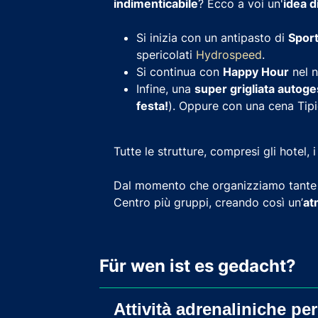
indimenticabile
? Ecco a voi un'
idea d
Si inizia con un antipasto di
Sport
spericolati
Hydrospeed
.
Si continua con
Happy Hour
nel 
Infine, una
super grigliata autoge
festa!
). Oppure con una cena Tip
Tutte le strutture, compresi gli hotel, 
Dal momento che organizziamo tante fe
Centro più gruppi, creando così un’
at
Für wen ist es gedacht?
Attività adrenaliniche pe