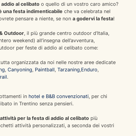
 addio al celibato
o quello di un vostro caro amico?
 è una festa indimenticabile
che va celebrata nel
ovrete pensare a niente, se non
a godervi la festa
!
 & Outdoor
, il più grande centro outdoor d’Italia,
intero weekend) all’insegna dell’avventura,
outdoor per feste di addio al celibato come:
 tutta organizzata da noi nelle nostre aree dedicate
ing
,
Canyoning
,
Paintball
,
Tarzaning
,
Enduro
,
rail
.
nottamenti in
hotel e B&B convenzionati
, per chi
libato in Trentino senza pensieri.
attività per la festa di addio al celibato
più
hetti attività personalizzati, a seconda dei vostri