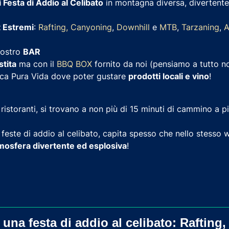
i Festa di Addio al Celibato
in montagna diversa, divertente,
 Estremi
:
Rafting
,
Canyoning
,
Downhill
e
MTB
,
Tarzaning
,
A
nostro
BAR
stita
ma con il
BBQ BOX
fornito da noi (pensiamo a tutto n
ica Pura Vida dove poter gustare
prodotti locali e vino
!
i ristoranti, si trovano a non più di 15 minuti di cammino a pi
ste di addio al celibato, capita spesso che nello stesso we
mosfera divertente ed esplosiva
!
r una festa di addio al celibato: Rafting