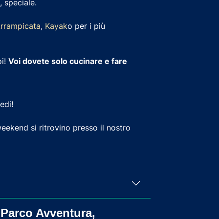
 speciale.
rrampicata
,
Kayak
o per i più
oi!
Voi dovete solo cucinare e fare
edi!
ekend si ritrovino presso il nostro
, Parco Avventura,