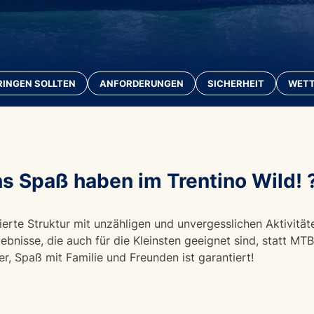
RINGEN SOLLTEN
ANFORDERUNGEN
SICHERHEIT
WET
ns Spaß haben im Trentino Wild! 
ierte Struktur mit unzähligen und unvergesslichen Aktivitäte
lebnisse, die auch für die Kleinsten geeignet sind, statt M
er, Spaß mit Familie und Freunden ist garantiert!