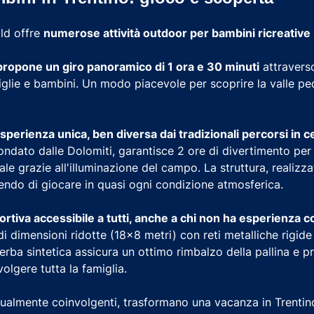
ild offre
numerose attività outdoor per bambini ricreative
ropone un giro panoramico di 1 ora e 30 minuti
attraverso
glie e bambini. Un modo piacevole per scoprire la valle pe
sperienza unica, ben diversa dai tradizionali percorsi in 
ondato dalle Dolomiti, garantisce 2 ore di divertimento per t
rale grazie all'illuminazione del campo. La struttura, realiz
ndo di giocare in quasi ogni condizione atmosferica.
ortiva accessibile a tutti, anche a chi non ha esperienza c
i dimensioni ridotte (18x8 metri) con reti metalliche rigid
erba sintetica assicura un ottimo rimbalzo della pallina e pr
volgere tutta la famiglia.
ugualmente coinvolgenti, trasformano una vacanza in Trentin