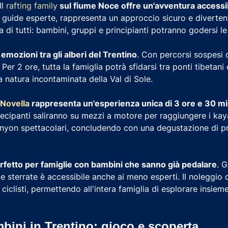
Il
rafting family
sul fiume Noce offre un'avventura accessibi
guide esperte, rappresenta un approccio sicuro e divertent
a di tutti: bambini, gruppi e principianti potranno godersi l
emozioni tra gli alberi del Trentino
. Con percorsi sospesi di
 Per 2 ore, tutta la famiglia potrà sfidarsi tra ponti tibetani
la natura incontaminata della Val di Sole.
 Novella
rappresenta un'esperienza unica di 3 ore e 30 mi
tecipanti saliranno su mezzi a motore per raggiungere i kay
on spettacolari, concludendo con una degustazione di prod
rfetto per famiglie con bambini che sanno già pedalare
. G
de sterrate è accessibile anche ai meno esperti. Il noleggio o
ciclisti, permettendo all'intera famiglia di esplorare insiem
ambini in Trentino: gioco e scoperta