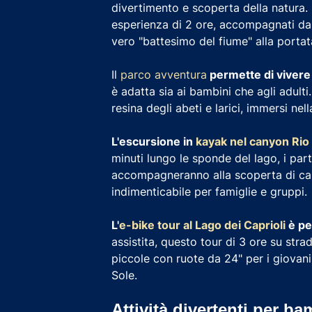
divertimento e scoperta della natura. 
esperienza di 2 ore, accompagnati da 
vero "battesimo del fiume" alla portat
Il
parco avventura
permette di vivere 
è adatta sia ai bambini che agli adulti.
resina degli abeti e larici, immersi nel
L'escursione in
kayak nel canyon Rio
minuti lungo le sponde del lago, i par
accompagneranno alla scoperta di cany
indimenticabile per famiglie e gruppi.
L'
e-bike tour al Lago dei Caprioli
è pe
assistita, questo tour di 3 ore su stra
piccole con ruote da 24" per i giovani 
Sole.
Attività divertenti per b