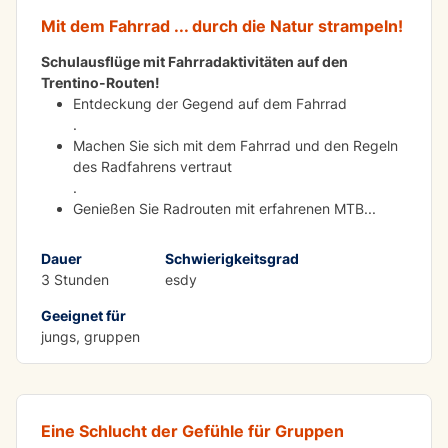
Mit dem Fahrrad ... durch die Natur strampeln!
Schulausflüge mit Fahrradaktivitäten auf den
Trentino-Routen!
Entdeckung der Gegend auf dem Fahrrad
.
Machen Sie sich mit dem Fahrrad und den Regeln
des Radfahrens vertraut
.
Genießen Sie Radrouten mit erfahrenen MTB
...
Dauer
Schwierigkeitsgrad
3 Stunden
esdy
Geeignet für
Kajakfahren in den Novella-Schluchten für
jungs, gruppen
Schulen und Gruppen
Eine Schlucht der Gefühle für Gruppen