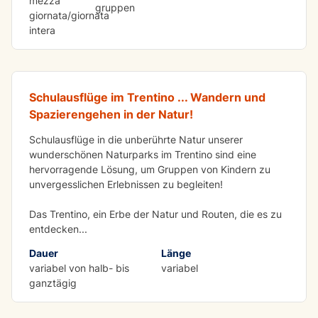
mezza
gruppen
giornata/giornata
IN DER GRUPPE ZU ERLEDIGEN
intera
Trekking für Schulen
Schulausflüge im Trentino ... Wandern und
Spazierengehen in der Natur!
Schulausflüge in die unberührte Natur unserer
wunderschönen Naturparks im Trentino sind eine
hervorragende Lösung, um Gruppen von Kindern zu
unvergesslichen Erlebnissen zu begleiten!
Das Trentino, ein Erbe der Natur und Routen, die es zu
entdecken
...
Dauer
Länge
variabel von halb- bis
variabel
ganztägig