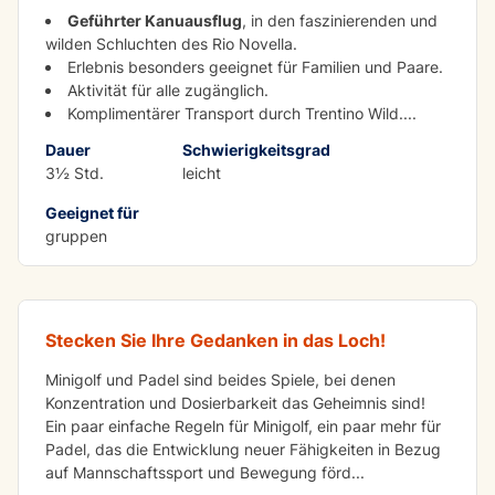
Geführter Kanuausflug
, in den faszinierenden und
wilden Schluchten des Rio Novella.
Erlebnis besonders geeignet für Familien und Paare.
Aktivität für alle zugänglich.
Komplimentärer Transport durch Trentino Wild.
...
Dauer
Schwierigkeitsgrad
3½ Std.
leicht
Geeignet für
LERNEN MIT SPASS
gruppen
Minigolf und Padel für Gruppen
Stecken Sie Ihre Gedanken in das Loch!
Minigolf und Padel sind beides Spiele, bei denen
Konzentration und Dosierbarkeit das Geheimnis sind!
Ein paar einfache Regeln für Minigolf, ein paar mehr für
Padel, das die Entwicklung neuer Fähigkeiten in Bezug
auf Mannschaftssport und Bewegung förd
...