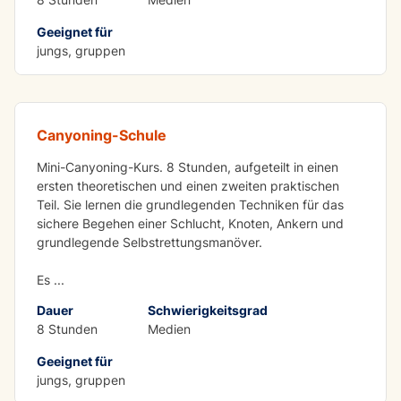
Geeignet für
LERNEN MIT SPASS
jungs, gruppen
Canyon-Schule
Canyoning-Schule
Mini-Canyoning-Kurs. 8 Stunden, aufgeteilt in einen
ersten theoretischen und einen zweiten praktischen
Teil. Sie lernen die grundlegenden Techniken für das
sichere Begehen einer Schlucht, Knoten, Ankern und
grundlegende Selbstrettungsmanöver.
Es
...
Dauer
Schwierigkeitsgrad
8 Stunden
Medien
Geeignet für
IN DER GRUPPE ZU ERLEDIGEN
jungs, gruppen