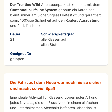
Der Trentino Wild
Abenteuerpark ist komplett mit dem
Continuous Lifeline System
gebaut: ein Karabiner
bleibt immer am Sicherungsseil befestigt und garantiert
somit 100%ige Sicherheit auf den Routen.
Ausrüstung
und Park jährlich z
...
Dauer
Schwierigkeitsgrad
2 h
alle Klassen auf
allen Stufen
Geeignet für
LERNEN MIT SPASS
gruppen
Raftingtour für Gruppen oder Schulen
Die Fahrt auf dem Noce war noch nie so sicher
und macht so viel Spaß!
Eine ideale Aktivität für Klassengruppen jeder Art und
jedes Niveaus, die den Fluss Noce in einem einfachen
und unterhaltsamen Abschnitt befahren. Aber das ist