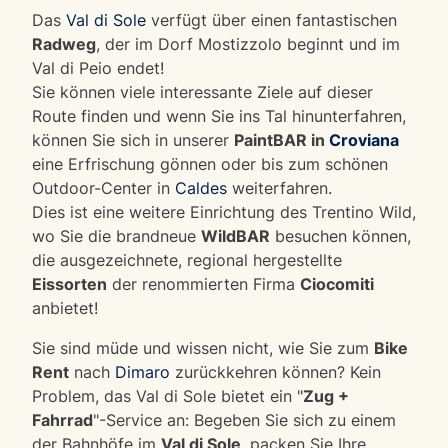
Das
Val di Sole
verfügt über einen fantastischen
Radweg
, der im Dorf Mostizzolo beginnt und im
Val di Peio endet!
Sie können viele interessante Ziele auf dieser
Route finden und wenn Sie ins Tal hinunterfahren,
können Sie sich in unserer
PaintBAR in
Croviana
eine Erfrischung gönnen oder bis zum schönen
Outdoor-Center in
Caldes
weiterfahren.
Dies ist eine weitere Einrichtung des Trentino Wild,
wo Sie die brandneue
WildBAR
besuchen können,
die ausgezeichnete, regional hergestellte
Eissorten
der renommierten Firma
Ciocomiti
anbietet!
Sie sind müde und wissen nicht, wie Sie zum
Bike
Rent
nach
Dimaro
zurückkehren können? Kein
Problem, das Val di Sole bietet ein "
Zug +
Fahrrad
"-Service an: Begeben Sie sich zu einem
der Bahnhöfe im
Val di Sole
, packen Sie Ihre