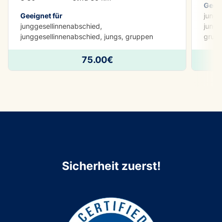
Geeig
Geeignet für
jungg
junggesellinnenabschied,
jungg
junggesellinnenabschied, jungs, gruppen
grup
75.00€
Sicherheit zuerst!