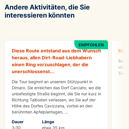
Andere Aktivitäten, die Sie
interessieren könnten
ABENTEUER
IN DE
All Mountain Tour Val di Sole
Aperi
EMPFOHLEN
Diese Route entstand aus dem Wunsch
Habe
heraus, allen Dirt-Road-Liebhabern
Besuc
einen Ring vorzuschlagen, der die
und i
unerschlossenst
...
Sie e
Die Tour beginnt an unserem Stützpunkt in
Dimaro. Sie erreichen das Dorf Carciato, wo die
unbefestigte Straße beginnt, die Sie nur kurz in
Richtung Talboden verlassen, wo Sie auf der
Höhe des Dorfes Cavizzana, vorbei an den
berühmten Apfelplantagen,
...
Dauer
Länge
3:30
etwa 35 km