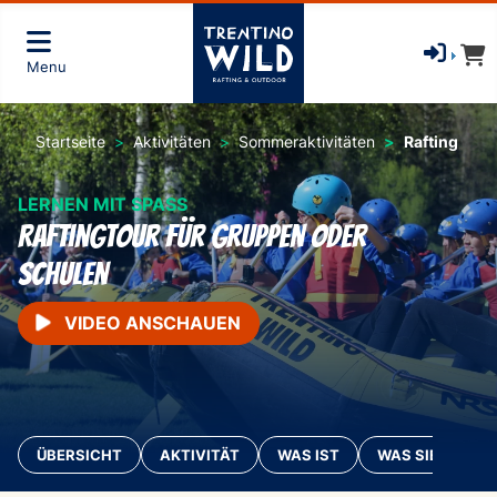
Menu
Startseite
Aktivitäten
Sommeraktivitäten
Rafting
LERNEN MIT SPASS
Raftingtour für Gruppen oder
Schulen
VIDEO ANSCHAUEN
ÜBERSICHT
AKTIVITÄT
WAS IST
WAS SIE MITBR