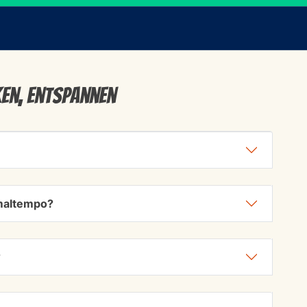
ken, Entspannen
i maltempo?
?