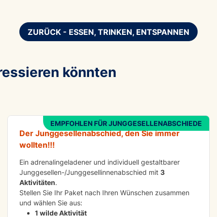
ZURÜCK - ESSEN, TRINKEN, ENTSPANNEN
eressieren könnten
ABENTEUER
Die Hard
EMPFOHLEN FÜR JUNGGESELLENABSCHIEDE
Der Junggesellenabschied, den Sie immer
wollten!!!
Ein adrenalingeladener und individuell gestaltbarer
Junggesellen-/Junggesellinnenabschied mit
3
Aktivitäten
.
Stellen Sie Ihr Paket nach Ihren Wünschen zusammen
und wählen Sie aus:
1 wilde Aktivität