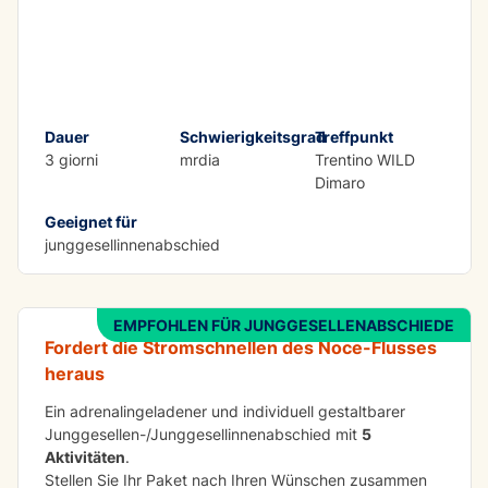
Dauer
Schwierigkeitsgrad
Treffpunkt
3 giorni
mrdia
Trentino WILD
Dimaro
Geeignet für
ADRENALIN
junggesellinnenabschied
Crazy weekend
EMPFOHLEN FÜR JUNGGESELLENABSCHIEDE
Fordert die Stromschnellen des Noce-Flusses
heraus
Ein adrenalingeladener und individuell gestaltbarer
Junggesellen-/Junggesellinnenabschied mit
5
Aktivitäten
.
Stellen Sie Ihr Paket nach Ihren Wünschen zusammen