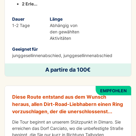
2 Erle
...
Dauer
Länge
1-2 Tage
Abhängig von
den gewählten
Aktivitäten
Geeignet für
junggesellinnenabschied, junggesellinnenabschied
ABENTEUER
A partire da 100€
All Mountain Tour Val di Sole
EMPFOHLEN
Diese Route entstand aus dem Wunsch
heraus, allen Dirt-Road-Liebhabern einen Ring
vorzuschlagen, der die unerschlossenst
...
Die Tour beginnt an unserem Stützpunkt in Dimaro. Sie
erreichen das Dorf Carciato, wo die unbefestigte Straße
beginnt, die Sie nur kurz in Richtung Talboden