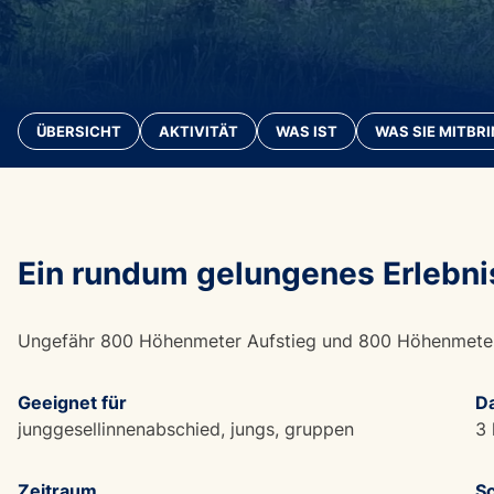
ÜBERSICHT
AKTIVITÄT
WAS IST
WAS SIE MITBR
Ein rundum gelungenes Erlebni
Ungefähr 800 Höhenmeter Aufstieg und 800 Höhenmeter 
Geeignet für
D
junggesellinnenabschied, jungs, gruppen
3 
Zeitraum
Sc