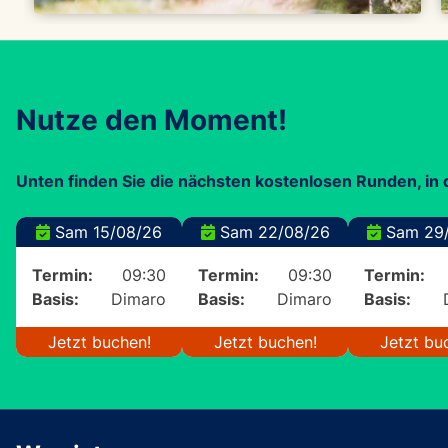
Nutze den Moment!
Unten finden Sie die nächsten kostenlosen Runden, in
Sam 15/08/26
Sam 22/08/26
Sam 29/
Termin:
09:30
Termin:
09:30
Termin:
Basis:
Dimaro
Basis:
Dimaro
Basis:
Jetzt buchen!
Jetzt buchen!
Jetzt bu