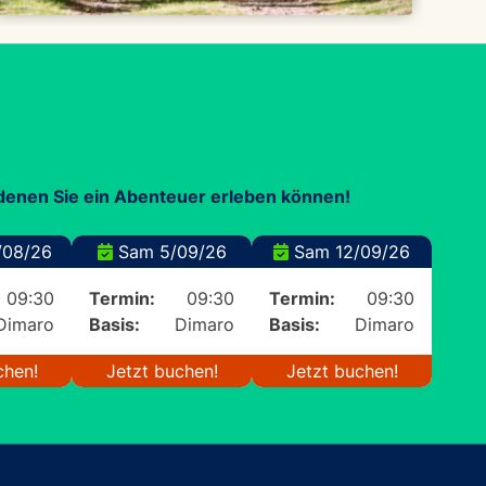
 denen Sie ein Abenteuer erleben können!
08/26
Sam 5/09/26
Sam 12/09/26
09:30
Termin:
09:30
Termin:
09:30
Dimaro
Basis:
Dimaro
Basis:
Dimaro
chen!
Jetzt buchen!
Jetzt buchen!