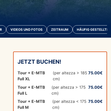
R
VIDEOS UND FOTOS
ZEITRAUM
HÄUFIG GESTELLTE 
JETZT BUCHEN!
Tour + E-MTB
(per altezza > 185
75.00€
Full XL
cm)
Tour + E-MTB
(per altezza > 175
75.00€
Full L
cm)
Tour + E-MTB
(per altezza < 175
75.00€
Full M
cm)