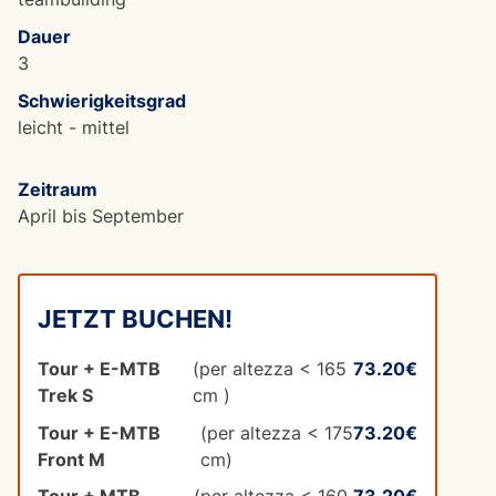
Dauer
3
Schwierigkeitsgrad
leicht - mittel
Zeitraum
April bis September
JETZT BUCHEN!
Tour + E-MTB
(per altezza < 165
73.20€
Trek S
cm )
Tour + E-MTB
(per altezza < 175
73.20€
Front M
cm)