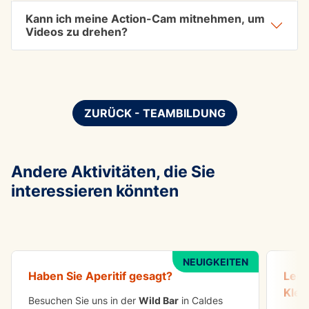
Kann ich meine Action-Cam mitnehmen, um
Videos zu drehen?
ZURÜCK - TEAMBILDUNG
Andere Aktivitäten, die Sie
interessieren könnten
IN DER GRUPPE ZU ERLEDIGEN
ABEN
Aperitif
Klett
NEUIGKEITEN
Haben Sie
Aperitif
gesagt?
Lern
Klet
Besuchen Sie uns in der
Wild Bar
in Caldes