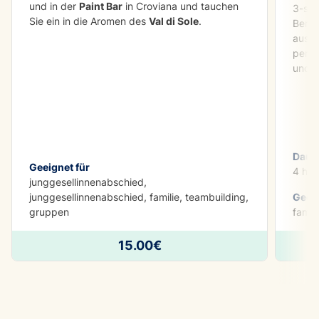
und in der
Paint Bar
in Croviana und tauchen
3-stü
Sie ein in die Aromen des
Val di Sole
.
Bergf
ausge
perfe
und d
Daue
Geeignet für
4 h
junggesellinnenabschied,
junggesellinnenabschied, familie, teambuilding,
Geeig
gruppen
famil
15.00€