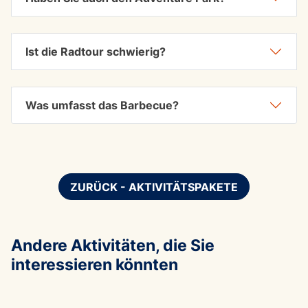
Ist die Radtour schwierig?
Was umfasst das Barbecue?
ZURÜCK - AKTIVITÄTSPAKETE
Andere Aktivitäten, die Sie
interessieren könnten
ABEN
Corso Avvicinamento al Canyon
Die H