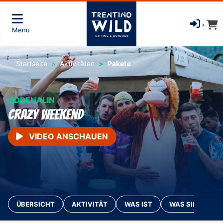
Menu
Startseite
Aktivitäten
Pakete
ADRENALIN
Crazy weekend
VIDEO ANSCHAUEN
ÜBERSICHT
AKTIVITÄT
WAS IST
WAS SIE MITBR