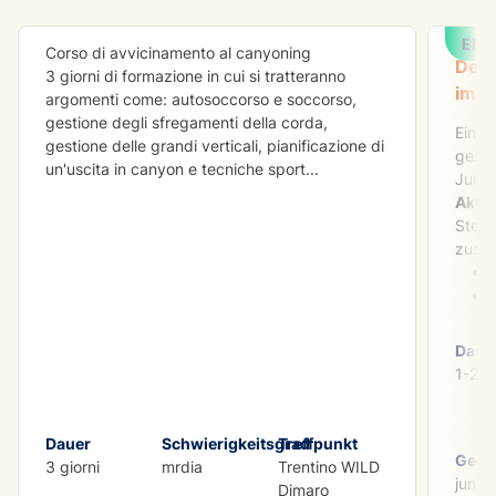
EMP
Corso di avvicinamento al canyoning
Der 
3 giorni di formazione in cui si tratteranno
imme
argomenti come: autosoccorso e soccorso,
gestione degli sfregamenti della corda,
Ein a
gestione delle grandi verticali, pianificazione di
gesta
un'uscita in canyon e tecniche sport
...
Jungg
Aktiv
Stell
zusam
Daue
1-2 T
Dauer
Schwierigkeitsgrad
Treffpunkt
Geeig
3 giorni
mrdia
Trentino WILD
jungg
Dimaro