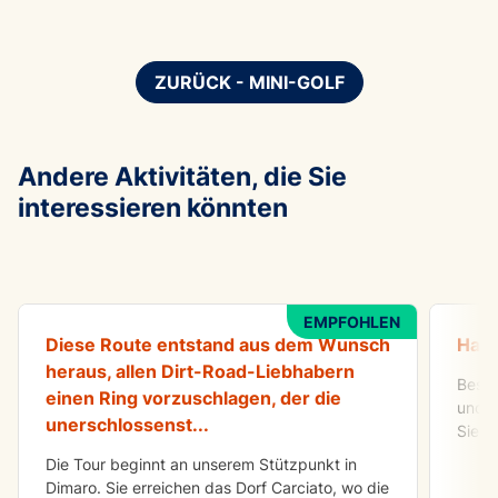
ZURÜCK - MINI-GOLF
Andere Aktivitäten, die Sie
interessieren könnten
ABENTEUER
IN DE
All Mountain Tour Val di Sole
Aperi
EMPFOHLEN
Diese Route entstand aus dem Wunsch
Habe
heraus, allen Dirt-Road-Liebhabern
Besuc
einen Ring vorzuschlagen, der die
und i
unerschlossenst
...
Sie e
Die Tour beginnt an unserem Stützpunkt in
Dimaro. Sie erreichen das Dorf Carciato, wo die