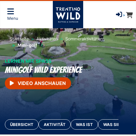
Menu
Startseite
Aktivitäten
Sommeraktivitäten
Mini-golf
LERNEN MIT SPASS
Minigolf WILD Experience
VIDEO ANSCHAUEN
ÜBERSICHT
AKTIVITÄT
WAS IST
WAS SIE MITBR