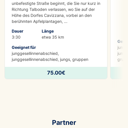
unbefestigte Straße beginnt, die Sie nur kurz in
Richtung Talboden verlassen, wo Sie auf der
Höhe des Dorfes Cavizzana, vorbei an den
berühmten Apfelplantagen,
...
Dauer
Länge
3:30
etwa 35 km
Geeig
Geeignet für
jungg
junggesellinnenabschied,
jungg
junggesellinnenabschied, jungs, gruppen
grup
75.00€
Partner