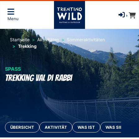
Menu
Startseite
Aktivitäten
Sommeraktivitäten
Trekking
SPASS
Trekking Val di Rabbi
ÜBERSICHT
AKTIVITÄT
WAS IST
WAS SIE MITBR