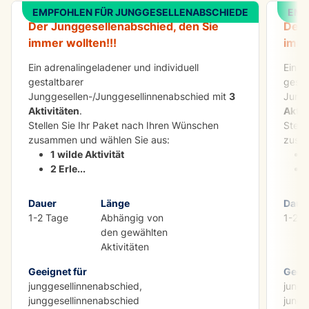
EMPFOHLEN FÜR JUNGGESELLENABSCHIEDE
EMP
Der Junggesellenabschied, den Sie
Der 
immer wollten!!!
imme
Ein adrenalingeladener und individuell
Ein a
gestaltbarer
gesta
Junggesellen-/Junggesellinnenabschied mit
3
Jungg
Aktivitäten
.
Aktiv
Stellen Sie Ihr Paket nach Ihren Wünschen
Stell
zusammen und wählen Sie aus:
zusam
1 wilde Aktivität
2 Erle
...
Dauer
Länge
Daue
1-2 Tage
Abhängig von
1-2 T
den gewählten
Aktivitäten
Geeignet für
Geeig
junggesellinnenabschied,
jungg
junggesellinnenabschied
jungg