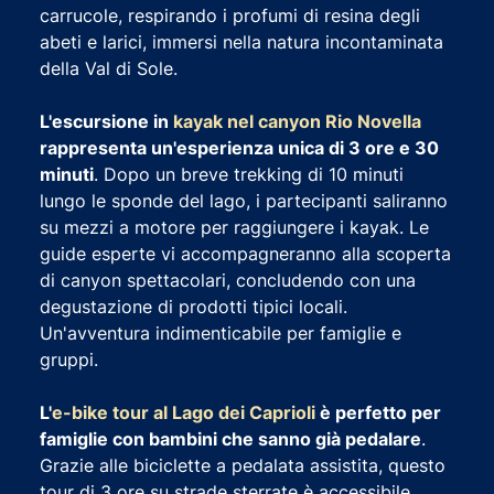
carrucole, respirando i profumi di resina degli
abeti e larici, immersi nella natura incontaminata
della Val di Sole.
L'escursione in
kayak nel canyon Rio Novella
rappresenta un'esperienza unica di 3 ore e 30
minuti
. Dopo un breve trekking di 10 minuti
lungo le sponde del lago, i partecipanti saliranno
su mezzi a motore per raggiungere i kayak. Le
guide esperte vi accompagneranno alla scoperta
di canyon spettacolari, concludendo con una
degustazione di prodotti tipici locali.
Un'avventura indimenticabile per famiglie e
gruppi.
L'
e-bike tour al Lago dei Caprioli
è perfetto per
famiglie con bambini che sanno già pedalare
.
Grazie alle biciclette a pedalata assistita, questo
tour di 3 ore su strade sterrate è accessibile